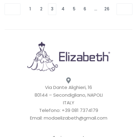
1
2
3
4
5
6
…
26
Via Dante Alighieri, 16
80144 – Secondigliano, NAPOLI
ITALY
Telefono: +39 081 7374179
Email: modaelizabeth@gmail.com