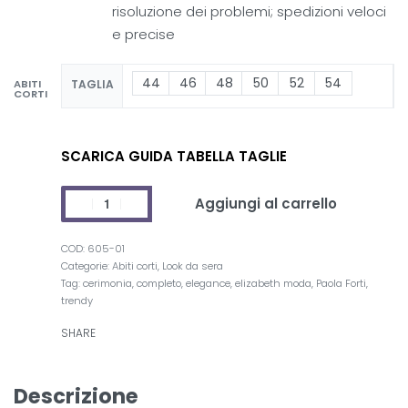
risoluzione dei problemi; spedizioni veloci
e precise
44
46
48
50
52
54
ABITI
TAGLIA
CORTI
SCARICA GUIDA TABELLA TAGLIE
Aggiungi al carrello
605-01
Categorie:
Abiti corti
,
Look da sera
Tag:
cerimonia
,
completo
,
elegance
,
elizabeth moda
,
Paola Forti
,
trendy
SHARE
Descrizione