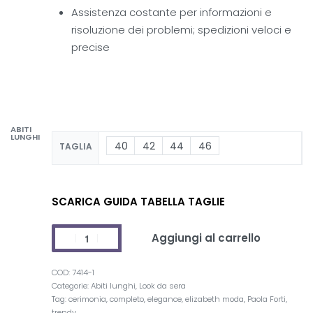
Assistenza costante per informazioni e
risoluzione dei problemi; spedizioni veloci e
precise
ABITI
LUNGHI
40
42
44
46
TAGLIA
SCARICA GUIDA TABELLA TAGLIE
Aggiungi al carrello
7414-1
Categorie:
Abiti lunghi
,
Look da sera
Tag:
cerimonia
,
completo
,
elegance
,
elizabeth moda
,
Paola Forti
,
trendy