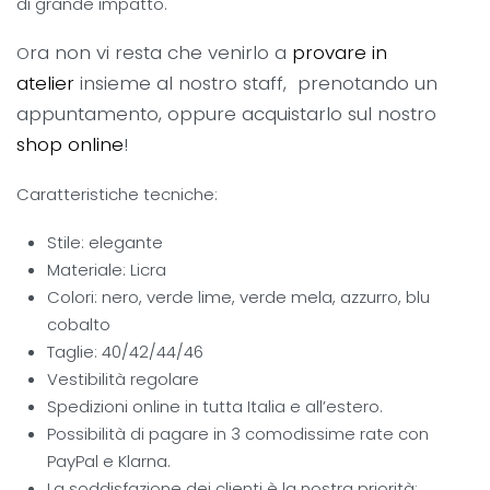
di grande impatto.
ra non vi resta che venirlo a
provare in
O
atelier
insieme al nostro staff, prenotando un
appuntamento, oppure acquistarlo sul nostro
shop online
!
Caratteristiche tecniche:
Stile: elegante
Materiale: Licra
Colori: nero, verde lime, verde mela, azzurro, blu
cobalto
Taglie: 40/42/44/46
Vestibilità regolare
Spedizioni online in tutta Italia e all’estero.
Possibilità di pagare in 3 comodissime rate con
PayPal e Klarna.
La soddisfazione dei clienti è la nostra priorità: