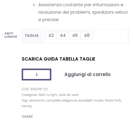
Assistenza costante per informazioni e
risoluzione dei problemi; spedizioni veloci
e precise
ABITI
42
44
46
48
TAGLIA
LUNGHI
SCARICA GUIDA TABELLA TAGLIE
Aggiungi al carrello
819018-02
Categorie:
Abiti lunghi
,
Look da sera
Tag:
cerimonia
,
completo
,
elegance
,
elizabeth moda
,
Paola Forti
,
trendy
SHARE