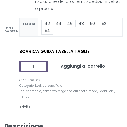
risoluzione dei problemi; spedizioni veloci
e precise
42
44
46
48
50
52
TAGLIA
LOOK
54
DA SERA
SCARICA GUIDA TABELLA TAGLIE
Aggiungi al carrello
606-03
Categorie:
Look da sera
,
Tuta
Tag:
cerimonia
,
completo
,
elegance
,
elizabeth moda
,
Paola Forti
,
trendy
SHARE
Descrizione