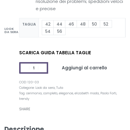
risoluzione dei problemi; spedizioni veloci
e precise
42
44
46
48
50
52
TAGLIA
LOOK
54
56
DA SERA
SCARICA GUIDA TABELLA TAGLIE
Aggiungi al carrello
120-03
Categorie:
Look da sera
,
Tuta
Tag:
cerimonia
,
completo
,
elegance
,
elizabeth moda
,
Paola Forti
,
trendy
SHARE
Descrizione