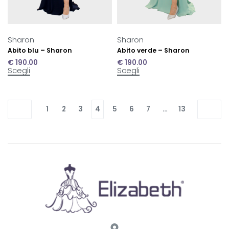
Sharon
Sharon
Abito blu – Sharon
Abito verde – Sharon
€
190.00
€
190.00
Scegli
Scegli
1
2
3
4
5
6
7
…
13