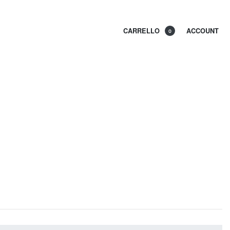
CARRELLO
ACCOUNT
0