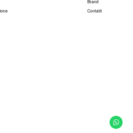
Brand
ione
Contatti