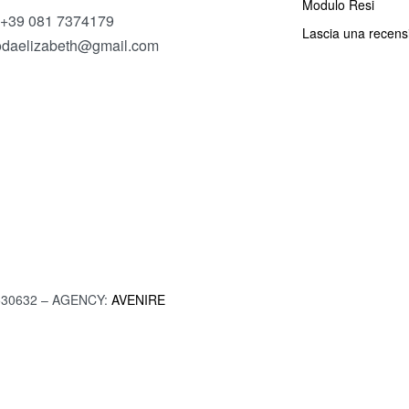
Modulo Resi
: +39 081 7374179
Lascia una recens
odaelizabeth@gmail.com
1530632 – AGENCY:
AVENIRE