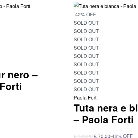
-42% OFF
SOLD OUT
SOLD OUT
SOLD OUT
SOLD OUT
SOLD OUT
SOLD OUT
ur nero –
SOLD OUT
SOLD OUT
Forti
SOLD OUT
Paola Forti
Tuta nera e b
– Paola Forti
€
120.00
€
70.00
-42% OFF