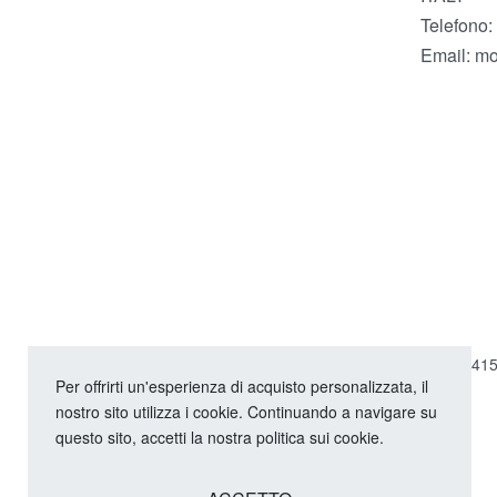
Telefono
Email: m
© Copyright 2026 F.LLI MANGANIELLO SRL | P.Iva: 0784
Per offrirti un'esperienza di acquisto personalizzata, il
nostro sito utilizza i cookie. Continuando a navigare su
questo sito, accetti la nostra politica sui cookie.