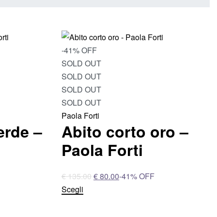
-41% OFF
SOLD OUT
SOLD OUT
SOLD OUT
SOLD OUT
Paola Forti
erde –
Abito corto oro –
Paola Forti
€
135.00
€
80.00
-41% OFF
Scegli