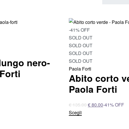
-41% OFF
SOLD OUT
SOLD OUT
SOLD OUT
lungo nero-
SOLD OUT
Paola Forti
Forti
Abito corto v
Paola Forti
€
135.00
€
80.00
-41% OFF
Scegli