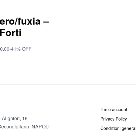
ero/fuxia –
Forti
0.00
-41% OFF
Il mio account
 Alighieri, 16
Privacy Policy
Secondigliano, NAPOLI
Condizioni general