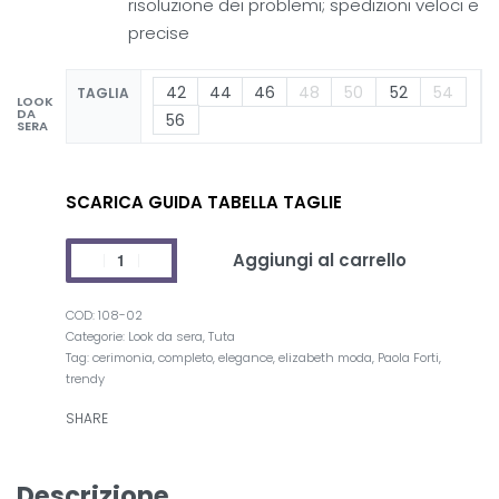
risoluzione dei problemi; spedizioni veloci e
precise
42
44
46
48
50
52
54
TAGLIA
LOOK
DA
56
SERA
SCARICA GUIDA TABELLA TAGLIE
Aggiungi al carrello
108-02
Categorie:
Look da sera
,
Tuta
Tag:
cerimonia
,
completo
,
elegance
,
elizabeth moda
,
Paola Forti
,
trendy
SHARE
Descrizione