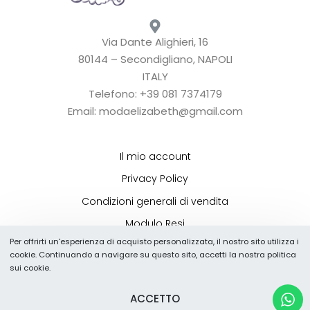
Via Dante Alighieri, 16
80144 – Secondigliano, NAPOLI
ITALY
Telefono: +39 081 7374179
Email: modaelizabeth@gmail.com
Il mio account
Privacy Policy
Condizioni generali di vendita
Modulo Resi
Per offrirti un'esperienza di acquisto personalizzata, il nostro sito utilizza i
Lascia una recensione
cookie. Continuando a navigare su questo sito, accetti la nostra politica
sui cookie.
Shop online
ACCETTO
Certificazioni