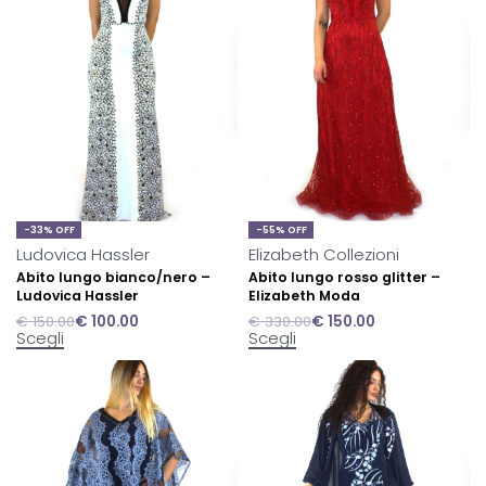
-33% OFF
-55% OFF
Ludovica Hassler
Elizabeth Collezioni
Abito lungo bianco/nero –
Abito lungo rosso glitter –
Ludovica Hassler
Elizabeth Moda
€
150.00
€
100.00
€
330.00
€
150.00
Scegli
Scegli