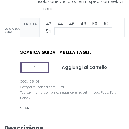
risoluzione dei problemi; spedizioni veloci
e precise
42
44
46
48
50
52
TAGLIA
LOOK DA
54
SERA
SCARICA GUIDA TABELLA TAGLIE
Aggiungi al carrello
105-01
Categorie:
Look da sera
,
Tuta
Tag:
cerimonia
,
completo
,
elegance
,
elizabeth moda
,
Paola Forti
,
trendy
SHARE
Descrizione